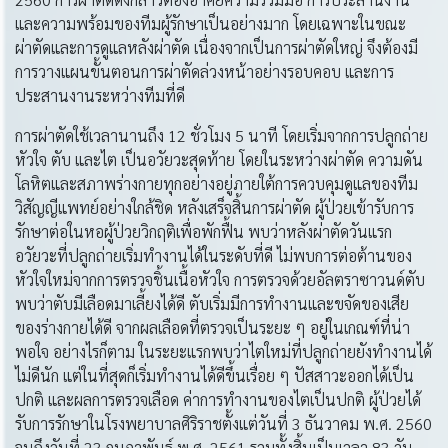
และความพร้อมของทีมผู้รักษาเป็นอย่างมาก โดยเฉพาะในขณะ
ผ่าตัดและการดูแลหลังผ่าตัด เนื่องจากเป็นการผ่าตัดใหญ่ จึงต้องมี
การวางแผนขั้นตอนการผ่าตัดล่วงหน้าอย่างรอบคอบ และการ
ประสานงานระหว่างทีมที่ดี
การผ่าตัดใช้เวลานานถึง 12 ชั่วโมง 5 นาที โดยเริ่มจากการปลูกถ่าย
หัวใจ ตับ และไต เป็นอวัยวะสุดท้าย โดยในระหว่างผ่าตัด ความดัน
โลหิตและสภาพร่างกายทุกอย่างอยู่ภายใต้การควบคุมดูแลของทีม
วิสัญญีแพทย์อย่างใกล้ชิด หลังเสร็จสิ้นการผ่าตัด ผู้ป่วยเข้ารับการ
รักษาต่อในหอผู้ป่วยวิกฤติเพื่อพักฟื้น พบว่าหลังผ่าตัดวันแรก
อวัยวะที่ปลูกถ่ายเริ่มทำงานได้ในระดับที่ดี ไม่พบการต่อต้านของ
หัวใจใหม่จากการตรวจชิ้นเนื้อหัวใจ การตรวจด้วยอัลตราซาวนด์ตับ
พบว่าตับมีเลือดมาเลี้ยงได้ดี ตับเริ่มมีการทำงานและขจัดของเสีย
ของร่างกายได้ดี จากผลเลือดที่ตรวจเป็นระยะ ๆ อยู่ในเกณฑ์ที่น่า
พอใจ อย่างไรก็ตาม ในระยะแรกพบว่าไตใหม่ที่ปลูกถ่ายยังทำงานได้
ไม่ดีนัก แต่ในที่สุดก็เริ่มทำงานได้ดีขึ้นเรื่อย ๆ ปัสสาวะออกได้เป็น
ปกติ และผลการตรวจเลือด ค่าการทำงานของไตเป็นปกติ ผู้ป่วยได้
รับการรักษาในโรงพยาบาลศิริราชตั้งแต่วันที่ 3 ธันวาคม พ.ศ. 2560
จนถึงวันที่ 23 กุมภาพันธ์ พ.ศ. 2561 รวมทั้งสิ้นเป็นเวลา 83 วัน