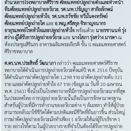
อำนวยการโรงพยาบาลศิริราช ศัลยแพทย์ปลูกถ่ายตับและหัวหน้า
ทีมศัลยแพทย์ปลูกถ่ายอวัยวะ
,
รศ.นพ.ปรัญญา สากิยลักษณ์
ศัลยแพทย์ปลูกถ่ายหัวใจ
,
รศ.นพ.ธวัชชัย ทวีมั่นคงทรัพย์
ศัลยแพทย์ปลูกถ่ายไต
และ
อ
.พญ.ศรีสกุล จิรกาญจนากร
อายุรแพทย์โรคหัวใจและปลูกถ่ายหัวใจ
พร้อมด้วย
นายรชานนท์ รุ่ง
สว่าง
ผู้ได้รับการปลูกถ่ายอวัยวะ
และ
นางโสภา รุ่งสว่าง
มารดา
ณ
ห้องประชุมสิรินธร อาคารเฉลิมพระเกียรติ ชั้น G คณะแพทยศาสตร์
ศิริราชพยาบาล
ศ
.ดร.นพ.ประสิทธิ์ วัฒนาภา
กล่าวว่า คณะแพทยศาสตร์ศิริราช
พยาบาลได้ดำเนินการปลูกถ่ายอวัยวะตั้งแต่ปี พ.ศ. 2516 ปัจจุบัน
ได้ดำเนินการผ่าตัดปลูกถ่ายไต 1,298 ราย ผ่าตัดปลูกถ่ายตับ 321
ราย และผ่าตัดปลูกถ่ายหัวใจ 67 ราย (ข้อมูล ณ วันที่ 20 เมษายน
พ.ศ. 2561) ซึ่งนับเป็นโรงพยาบาลที่มีการปลูกถ่ายอวัยวะมากที่สุด
ในประเทศไทย การปลูกถ่ายอวัยวะนั้นถือเป็นการรักษามาตรฐาน
สำหรับผู้ป่วยที่มีการทำงานของอวัยวะต่าง ๆ ล้มเหลว ทำให้ผู้ป่วย
สามารถกลับมาใช้ชีวิตได้ตามปกติและมีชีวิตที่ยืนยาวขึ้น ส่วนใหญ่
การผ่าตัดปลูกถ่ายอวัยวะมักทำเพียง 1 อวัยวะให้แก่ผู้รับบริจาค 1
ราย อย่างไรก็ตาม ในผู้ป่วยบางรายที่จำเป็นต้องได้รับการปลูกถ่าย