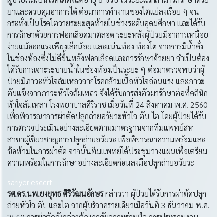
ยาและควบคุมอาการได้ ต่อมาการทำงานของไตแย่ลงเรื่อย ๆ จน
กระทั่งเป็นโรคไตวายระยะสุดท้ายในช่วงระดับอุดมศึกษา และได้รับ
การรักษาด้วยการฟอกเลือดมาตลอด ระยะหลังผู้ป่วยมีอาการเหนื่อย
ง่ายแม้ออกแรงเพียงเล็กน้อย และแน่นท้อง ท้องโต จากการมีน้ำคั่ง
ในช่องท้องซึ่งไม่ดีขึ้นหลังฟอกเลือดและการรักษาด้วยยา จำเป็นต้อง
ได้รับการเจาะระบายน้ำในช่องท้องเป็นระยะ ๆ ต่อมาตรวจพบว่าผู้
ป่วยมีภาวะหัวใจล้มเหลวจากโรคกล้ามเนื้อหัวใจอ่อนแรง และภาวะ
ตับแข็งจากภาวะหัวใจล้มเหลว จึงได้รับการส่งตัวมารักษาต่อที่คลินิก
หัวใจล้มเหลว โรงพยาบาลศิริราช เมื่อวันที่ 24 สิงหาคม พ.ศ. 2560
เพื่อพิจารณาการผ่าตัดปลูกถ่ายอวัยวะหัวใจ-ตับ-ไต โดยผู้ป่วยได้รับ
การตรวจประเมินอย่างละเอียดตามมาตรฐานจากทีมแพทย์สห
สาขาผู้เชี่ยวชาญการปลูกถ่ายอวัยวะ เพื่อพิจารณาความพร้อมและ
ข้อห้ามในการผ่าตัด จากนั้นทีมแพทย์ได้ประชุมวางแผนเพื่อเตรียม
ความพร้อมในการรักษาอย่างละเอียดก่อนลงมือปลูกถ่ายอวัยวะ
sarıyer escort
รศ
.ดร.นพ.ยงยุทธ ศิริวัฒนอักษร
กล่าวว่า ผู้ป่วยได้รับการผ่าตัดปลูก
ถ่ายหัวใจ ตับ และไต จากผู้บริจาครายเดียวเมื่อวันที่ 3 ธันวาคม พ.ศ.
2560 การผ่าตัดดังกล่าวต้องอาศัยความร่วมมือ การประสานงาน