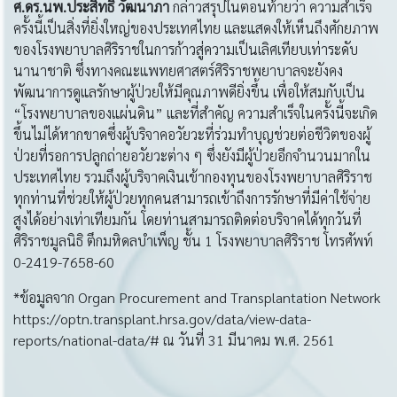
ศ
.ดร.นพ.ประสิทธิ์ วัฒนาภา
กล่าวสรุปในตอนท้ายว่า ความสำเร็จ
ครั้งนี้เป็นสิ่งที่ยิ่งใหญ่ของประเทศไทย และแสดงให้เห็นถึงศักยภาพ
ของโรงพยาบาลศิริราชในการก้าวสู่ความเป็นเลิศเทียบเท่าระดับ
นานาชาติ ซึ่งทางคณะแพทยศาสตร์ศิริราชพยาบาลจะยังคง
พัฒนาการดูแลรักษาผู้ป่วยให้มีคุณภาพดียิ่งขึ้น เพื่อให้สมกับเป็น
“โรงพยาบาลของแผ่นดิน” และที่สำคัญ ความสำเร็จในครั้งนี้จะเกิด
ขึ้นไม่ได้หากขาดซึ่งผู้บริจาคอวัยวะที่ร่วมทำบุญช่วยต่อชีวิตของผู้
ป่วยที่รอการปลูกถ่ายอวัยวะต่าง ๆ ซึ่งยังมีผู้ป่วยอีกจำนวนมากใน
ประเทศไทย รวมถึงผู้บริจาคเงินเข้ากองทุนของโรงพยาบาลศิริราช
ทุกท่านที่ช่วยให้ผู้ป่วยทุกคนสามารถเข้าถึงการรักษาที่มีค่าใช้จ่าย
สูงได้อย่างเท่าเทียมกัน โดยท่านสามารถติดต่อบริจาคได้ทุกวันที่
ศิริราชมูลนิธิ ตึกมหิดลบำเพ็ญ ชั้น 1 โรงพยาบาลศิริราช โทรศัพท์
0-2419-7658-60
*ข้อมูลจาก Organ Procurement and Transplantation Network
https://optn.transplant.hrsa.gov/data/view-data-
reports/national-data/# ณ วันที่ 31 มีนาคม พ.ศ. 2561