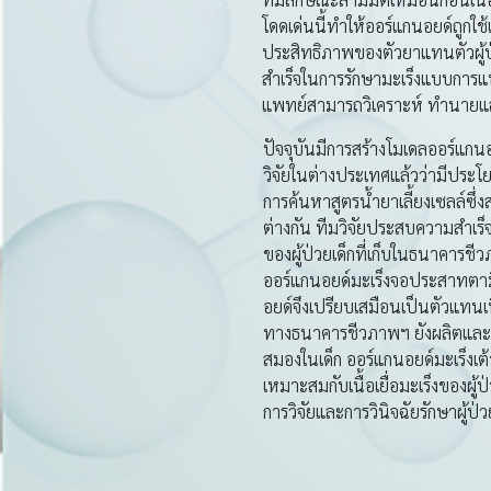
โดดเด่นนี้ทำให้ออร์แกนอยด์ถูก
ประสิทธิภาพของตัวยาแทนตัวผู้ป
สำเร็จในการรักษามะเร็งแบบการแพ
แพทย์สามารถวิเคราะห์ ทำนายและเ
ปัจจุบันมีการสร้างโมเดลออร์แกนอย
วิจัยในต่างประเทศแล้วว่ามีประโย
การค้นหาสูตรน้ำยาเลี้ยงเซลล์ซึ
ต่างกัน ทีมวิจัยประสบความสำเร็
ของผู้ป่วยเด็กที่เก็บในธนาคาร
ออร์แกนอยด์มะเร็งจอประสาทตามีค
อยด์จึงเปรียบเสมือนเป็นตัวแทนเ
ทางธนาคารชีวภาพฯ ยังผลิตและเก็
สมองในเด็ก ออร์แกนอยด์มะเร็งเต
เหมาะสมกับเนื้อเยื่อมะเร็งของผู
การวิจัยและการวินิจฉัยรักษาผู