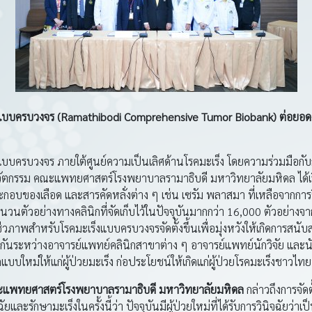
งแบบครบวงจร
(Ramathibodi Comprehensive Tumor Biobank)
ต่อยอดง
บครบวงจร ภายใต้ศูนย์ความเป็นเลิศด้านโรคมะเร็ง โดยความร่วมมือกับ
ัตกรรม คณะแพทยศาสตร์โรงพยาบาลรามาธิบดี มหาวิทยาลัยมหิดล ได้เริ
ค์ประกอบของเลือด และสารคัดหลั่งต่าง ๆ เช่น เซรัม พลาสมา ที่เหลือจากการ
วนตัวอย่างทางคลินิกที่จัดเก็บไว้ในปัจจุบันมากกว่า 16,000 ตัวอย่างจากผ
ภาพสำหรับโรคมะเร็งแบบครบวงจรจัดตั้งขึ้นเพื่อมุ่งหวังให้เกิดการสนับส
มกันระหว่างอาจารย์แพทย์คลินิกสาขาต่าง ๆ อาจารย์แพทย์นักวิจัย และนั
แบบใหม่ให้แก่ผู้ป่วยมะเร็ง ก่อประโยชน์ให้เกิดแก่ผู้ป่วยโรคมะเร็งชาวไ
แพทยศาสตร์โรงพยาบาลรามาธิบดี มหาวิทยาลัยมหิดล
กล่าวถึงการจั
และรักษามะเร็งในครั้งนี้ว่า ปัจจุบันมีผู้ป่วยใหม่ที่ได้รับการวินิจฉัยว่าเป