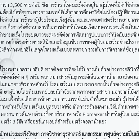
 3,500 รายต่อปี ซึ่งการรักษาโรคมะเร็งจัดอยู่ในกลุ่มโรคที่มีค่าใช้จ่
้องใช้หลักฐานทางการแพทย์ที่ได้จากการศึกษาวิจัยในห้องปฏิบัติการและใ
าใช้จ่ายในการรักษาผู้ป่วยโรคมะเร็งสูงขึ้น คณะแพทยศาสตร์โรงพยาบาลร
งมาก ซึ่งการจัดตั้งธนาคารชีวภาพสำหรับโรคมะเร็งแบบครบวงจรเพื่อเป็นแ
ักษามะเร็ง ในระยะยาวจะส่งผลดีต่อการพัฒนารูปแบบการวินิจฉัยและรักษา
บการเก็บตัวอย่างทางคลินิกและข้อมูลชีวภาพของผู้ป่วยมะเร็งอย่างมีระบ
ยเชิงลึกทางพยาธิโมเลกุลโรคมะเร็งแบบสหสาขา ร่วมกับการวิเคราะห์ข้อมูลท
็งที่โรงพยาบาลรามาธิบดี หากต้องการที่จะได้รับการเก็บตัวอย่างทางคลินิก
ิ สารคัดหลั่งต่าง ๆ เซรัม พลาสมา สารพันธุกรรมดีเอ็นเอจากน้ำลาย เลือด แ
ายในธนาคารชีวภาพสำหรับโรคมะเร็งแบบครบวงจร จากนั้นตัวอย่างทางคลิ
ยและรักษาผู้ป่วยโดยทีมแพทย์และนักวิจัยจากหลากหลายสาขา นอกจากนี้ย
โนม เพื่อช่วยเลือกการรักษาแบบการแพทย์แม่นยำที่เหมาะสมกับผู้ป่วยได
ภาพสำหรับโรคมะเร็งแบบครบวงจรคือ เกิดการสร้างผลงานวิจัยด้านเวชศาส
่ ผลงานการค้นพบตัวบ่งชี้ทางชีวภาพ หรือ Biomarker สำหรับผู้ป่วยม
ะเร็ง 3 มิติ หรือออร์แกนอยด์สำหรับมะเร็งจอตานั่นเอง
น้าหน่วยมะเร็งวิทยา ภาควิชาอายุรศาสตร์ และกรรมการศูนย์ความเป็นเล