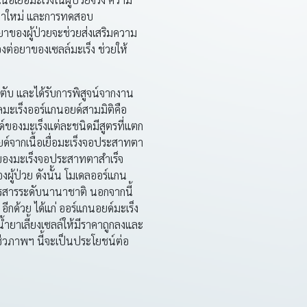
ัวยาใหม่ และการทดสอบ
าของผู้ป่วยจะช่วยส่งเสริมความ
ต่อยาของเซลล์มะเร็ง ช่วยให้
งตับ และได้รับการพิสูจน์จากงาน
ดลมะเร็งออร์แกนอยด์สามมิติคือ
์ของมะเร็งแต่ละชนิดมีสูตรที่แตก
ด์จากเนื้อเยื่อมะเร็งจอประสาทตา
์ของมะเร็งจอประสาทตาสำเร็จ
ู้ป่วย ดังนั้น โมเดลออร์แกน
วารสารระดับนานาชาติ นอกจากนี้
กด้วย ได้แก่ ออร์แกนอยด์มะเร็ง
ำยาเลี้ยงเซลล์ให้มีราคาถูกลงและ
รชีวภาพฯ นี้จะเป็นประโยชน์ต่อ