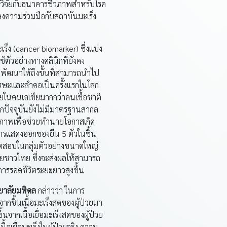
วิจัยกับธนาคารชีวภาพสำหรับโรค
งความร่วมมือกับสถาบันมะเร็ง
ร็ง (cancer biomarker) ซึ่งแบ่ง
ช้ตัวอย่างทางคลินิกที่ยังคง
ัฒนาให้ถึงขั้นที่สามารถนำไป
็งศีรษะและลำคอเป็นครั้งแรกในโลก
่อยในคนเอเชียมากกว่าคนเชื้อชาติ
จากปัจจุบันยังไม่มีมาตรฐานสากล
ีวภาพเพื่อช่วยทำนายโอกาสเกิด
าการแสดงออกของยีน 5 ตัวในชิ้น
ารทดสอบในกลุ่มตัวอย่างขนาดใหญ่
่วยชาวไทย ซึ่งจะส่งผลให้สามารถ
าการรอดชีวิตระยะยาวสูงขึ้น
ยาลัยมหิดล
กล่าวว่า ในการ
ากชิ้นเนื้อมะเร็งสดของผู้ป่วยมา
นจากเนื้อเยื่อมะเร็งสดของผู้ป่วย
อเยื่อมะเร็งในผู้ป่วยจริง ความ