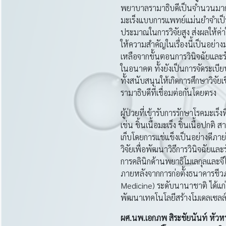
พยาบาลรามาธิบดีเป็นจำนวนมากกว่า
มะเร็งแบบการแพทย์แม่นยำจำเป็นต
ประมาณในการวิจัยสูง ส่งผลให้ค่
ให้ความสำคัญในเรื่องนี้เป็นอย่า
เหลือจากขั้นตอนการวินิจฉัยและร
ในอนาคต ทั้งยังเป็นการจัดระเบีย
ทั้งสนับสนุนให้เกิดการศึกษาวิจั
รามาธิบดีที่เชื่อมต่อกันโดยตรง
ผู้ป่วยที่เข้ารับการรักษาโรคมะเร
เช่น ชิ้นเนื้อมะเร็ง ชิ้นเนื้อปกต
เก็บโดยการแช่แข็งเป็นอย่างดีภ
วิจัยเพื่อพัฒนาวิธีการวินิจฉั
การคลินิกด้านพยาธิโมเลกุลและจี
ภายหลังจากการก่อตั้งธนาคารชีว
Medicine) ระดับนานาชาติ ได้แก
พัฒนาเทคโนโลยีสร้างโมเดลเซลล์ม
ผศ
.นพ.เอกภพ สิระชัยนันท์
หัวห