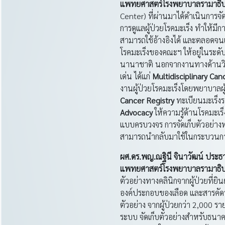
แพทยศาสตร์โรงพยาบาลรามาธิบ
Center) ที่ผ่านมาได้ดำเนินการจ
การดูแลผู้ป่วยโรคมะเร็ง ทำให้มี
สามารถใช้อ้างอิงได้ และตลอดจนเ
โรคมะเร็งของคณะฯ ให้อยู่ในระด
นานาชาติ นอกจากงานทางด้านวิชาก
เด่น ได้แก่
Multidisciplinary Canc
งานผู้ป่วยโรคมะเร็งโดยพยาบาลผู้เ
Cancer Registry
ทะเบียนมะเร็ง
Advocacy
ให้ความรู้ด้านโรคมะเ
แบบครบวงจร การจัดเก็บตัวอย่างทา
สามารถนำกลับมาใช้ในกระบวนการว
ผศ
.ดร.พญ.ณฐินี จินาวัฒน์ ปร
แพทยศาสตร์โรงพยาบาลรามาธิบ
ตัวอย่างทางคลินิกจากผู้ป่วยที่ยิ
องค์ประกอบของเลือด และสารคัดหลั
ตัวอย่าง จากผู้ป่วยกว่า 2,000 ร
ระบบ จัดเก็บตัวอย่างสำหรับธนาค