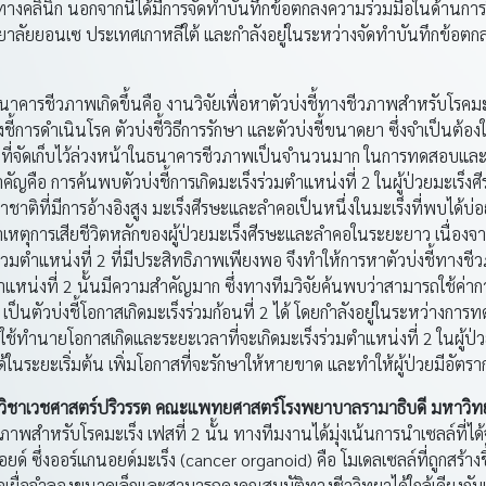
งคลินิก นอกจากนี้ได้มีการจัดทำบันทึกข้อตกลงความร่วมมือในด้านการ
ลัยยอนเซ ประเทศเกาหลีใต้ และกำลังอยู่ในระหว่างจัดทำบันทึกข้อตกล
าคารชีวภาพเกิดขึ้นคือ งานวิจัยเพื่อหาตัวบ่งชี้ทางชีวภาพสำหรับโรคมะเ
งชี้การดำเนินโรค ตัวบ่งชี้วิธีการรักษา และตัวบ่งชี้ขนาดยา ซึ่งจำเป็นต้องใ
ี่จัดเก็บไว้ล่วงหน้าในธนาคารชีวภาพเป็นจำนวนมาก ในการทดสอบและพ
สำคัญคือ การค้นพบตัวบ่งชี้การเกิดมะเร็งร่วมตำแหน่งที่ 2 ในผู้ป่วยมะเร
าชาติที่มีการอ้างอิงสูง มะเร็งศีรษะและลำคอเป็นหนึ่งในมะเร็งที่พบได้บ
นสาเหตุการเสียชีวิตหลักของผู้ป่วยมะเร็งศีรษะและลำคอในระยะยาว เนื่อง
่วมตำแหน่งที่ 2 ที่มีประสิทธิภาพเพียงพอ จึงทำให้การหาตัวบ่งชี้ทางช
ตำแหน่งที่ 2 นั้นมีความสำคัญมาก ซึ่งทางทีมวิจัยค้นพบว่าสามารถใช้ค่
เป็นตัวบ่งชี้โอกาสเกิดมะเร็งร่วมก้อนที่ 2 ได้ โดยกำลังอยู่ในระหว่างก
ใช้ทำนายโอกาสเกิดและระยะเวลาที่จะเกิดมะเร็งร่วมตำแหน่งที่ 2 ในผู้ป
้ในระยะเริ่มต้น เพิ่มโอกาสที่จะรักษาให้หายขาด และทำให้ผู้ป่วยมีอัตร
าขาวิชาเวชศาสตร์ปริวรรต คณะแพทยศาสตร์โรงพยาบาลรามาธิบดี มหาวิท
ำหรับโรคมะเร็ง เฟสที่ 2 นั้น ทางทีมงานได้มุ่งเน้นการนำเซลล์ที่ได้จ
ซึ่งออร์แกนอยด์มะเร็ง (cancer organoid) คือ โมเดลเซลล์ที่ถูกสร้างขึ้
อเยื่อจำลองขนาดเล็กและสามารถคงคุณสมบัติทางชีววิทยาได้ใกล้เคียงกับเนื้