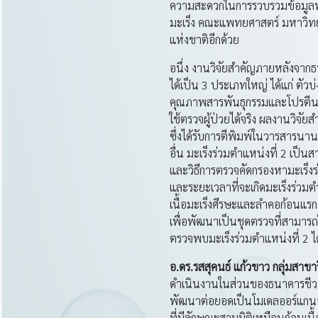
ความสะดวกในการรวบรวมข้อมูลทา
มะเร็ง คณะแพทยศาสตร์ มหาวิทยา
แห่งชาติอีกด้วย
อนึ่ง งานวิจัยสำคัญภายหลังจากธน
ได้เป็น 3 ประเภทใหญ่ ได้แก่ ตัวบ่
คุณภาพสารพันธุกรรมและโปรตีนท
ใช้ตรวจผู้ป่วยได้จริง ผลงานวิจัย
ซึ่งได้รับการตีพิมพ์ในวารสารนาน
อื่น มะเร็งร่วมตำแหน่งที่ 2 เป็
และวิธีการตรวจคัดกรองหามะเร็งร
และระยะเวลาที่จะเกิดมะเร็งร่วม
เนื้อมะเร็งศีรษะและลำคอก้อนแรก 
เพื่อพัฒนาเป็นชุดตรวจที่สามารถ
ตรวจพบมะเร็งร่วมตำแหน่งที่ 2 ได
อ
.ดร.รสสุคนธ์ แก้วขาว กลุ่มส
ดำเนินงานในส่วนของธนาคารชีวภาพส
พัฒนาต่อยอดเป็นโมเดลออร์แกนอยด์ 
ที่มีลักษณะสามมิติเหมือนก้อนเนื้