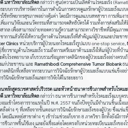
ดี มหาวิทยาลัยมหิดล
กล่าวว่า ศูนย์ความเป็นเลิศด้านโรคมะเร็ง (Ra
ัดระบบการบริหารจัดการในการดำเนินการตรวจดูแลรักษาผู้ป่วยมะเร็งแบบค
การใช้ทรัพยากรสุขภาพอย่างคุ้มค่า โดยมีการดูแลแบบสหสาขา การเพิ่มงาน
พิ่มงานวิจัยและนวัตกรรมที่สามารถจดสิทธิบัตรได้ รวมทั้งการส่งเสริมให
ับสากล เพื่อสามารถถ่ายทอดความรู้ความสามารถทางวิชาชีพที่มีคุณภาพ
ารแล้วก็ยังให้ความรู้ทางด้านโรคมะเร็งที่สำคัญแก่ผู้ป่วยและประชาช
er Clinics
หน่วยบริการผู้ป่วยนอกโรคมะเร็งรูปแบบ one-stop service,
ชี่ยวชาญด้านโรคมะเร็ง รวมถึงการเตรียมยาต้านมะเร็งให้แก่ผู้ป่วยที่บ้า
ระดับโรงพยาบาล เก็บรวบรวมข้อมูลทางคลินิกของผู้ป่วยมะเร็งอย่างครบ
ร็งแก่ประชาชน และ
Ramathibodi Comprehensive Tumor Biobank
ธน
งคลินิกที่เหลือจากกระบวนการวินิจฉัยรักษาผู้ป่วยมะเร็งแบบแช่แข็งอย่าง
ินิจฉัยรักษามะเร็งและการวิจัยได้ในระยะยาว
ะธานหลักสูตรเวชศาสตร์ปริวรรต และหัวหน้าธนาคารชีวภาพสำหรับโรคม
ดี มหาวิทยาลัยมหิดล
กล่าวว่า ธนาคารชีวภาพสำหรับโรคมะเร็งแบบครบวงจ
นยอมเข้าโครงการรายแรกในปี พ.ศ. 2557 จนถึงปัจจุบันมีจำนวนชิ้นเนื้อมะเร็
่งต่าง ๆ ที่เหลือจากขั้นตอนการวินิจฉัยรักษามะเร็งของผู้ป่วย ซึ่งแช่แ
าย โดยมีแพทย์สาขาต่าง ๆ เข้าร่วมช่วยเก็บจาก 8 ภาควิชา อีกทั้งยังมีกา
ารชีวภาพขึ้นใช้เอง และยังเชื่อมต่อโดยตรงกับหน่วยทะเบียนมะเร็งของโร