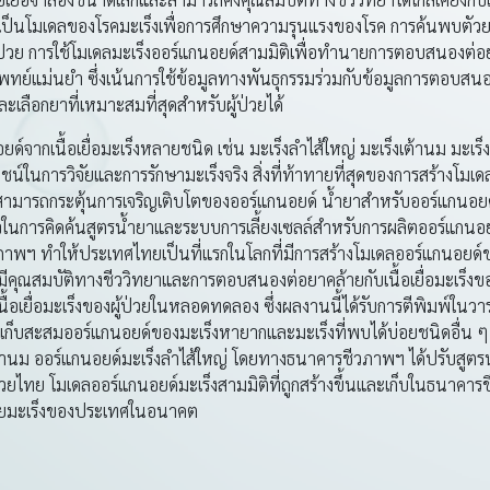
ใช้เป็นโมเดลของโรคมะเร็งเพื่อการศึกษาความรุนแรงของโรค การค้นพบต
่วย การใช้โมเดลมะเร็งออร์แกนอยด์สามมิติเพื่อทำนายการตอบสนองต่อย
ทย์แม่นยำ ซึ่งเน้นการใช้ข้อมูลทางพันธุกรรมร่วมกับข้อมูลการตอบสนอง
ลือกยาที่เหมาะสมที่สุดสำหรับผู้ป่วยได้
ด์จากเนื้อเยื่อมะเร็งหลายชนิด เช่น มะเร็งลำไส้ใหญ่ มะเร็งเต้านม มะเร็
ชน์ในการวิจัยและการรักษามะเร็งจริง สิ่งที่ท้าทายที่สุดของการสร้างโมเ
่งสามารถกระตุ้นการเจริญเติบโตของออร์แกนอยด์ น้ำยาสำหรับออร์แกนอยด
จในการคิดค้นสูตรน้ำยาและระบบการเลี้ยงเซลล์สำหรับการผลิตออร์แกนอย
ชีวภาพฯ ทำให้ประเทศไทยเป็นที่แรกในโลกที่มีการสร้างโมเดลออร์แกนอยด
ุณสมบัติทางชีววิทยาและการตอบสนองต่อยาคล้ายกับเนื้อเยื่อมะเร็งของผ
นื้อเยื่อมะเร็งของผู้ป่วยในหลอดทดลอง ซึ่งผลงานนี้ได้รับการตีพิมพ์ใน
บสะสมออร์แกนอยด์ของมะเร็งหายากและมะเร็งที่พบได้บ่อยชนิดอื่น ๆ อี
้านม ออร์แกนอยด์มะเร็งลำไส้ใหญ่ โดยทางธนาคารชีวภาพฯ ได้ปรับสูตรน้
้ป่วยไทย โมเดลออร์แกนอยด์มะเร็งสามมิติที่ถูกสร้างขึ้นและเก็บในธนาคา
้ป่วยมะเร็งของประเทศในอนาคต