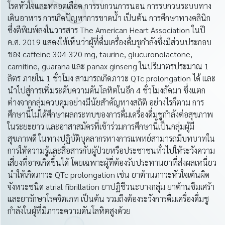
โรคหัวใจและหลอดเลือด การรบกวนการนอน การรบกวนระบบทาง
เดินอาหาร การเกิดปัญหาการขาดน้ำ เป็นต้น การศึกษาทางคลินิก
ซึ่งตีพิมพ์ลงในวารสาร The American Heart Association ในปี
ค.ศ. 2019 แสดงให้เห็นว่าผู้ที่ดื่มเครื่องดื่มชูกำลังซึ่งมีส่วนประกอบ
ของ caffeine 304-320 mg, taurine, glucuronolactone,
carnitine, guarana และ panax ginseng ในปริมาตรประมาณ 1
ลิตร ภายใน 1 ชั่วโมง สามารถเกิดภาวะ QTc prolongation ได้ และ
นำไปสู่การเพิ่มระดับความดันโลหิตในอีก 4 ชั่วโมงถัดมา ซึ่งแตก
ต่างจากกลุ่มควบคุมอย่างมีนัยสำคัญทางสถิติ อย่างไรก็ตาม การ
ศึกษานี้ไม่ได้ศึกษาผลกระทบของการดื่มเครื่องดื่มชูกำลังต่อสุขภาพ
ในระยะยาว และอาสาสมัครที่เข้าร่วมการศึกษานี้เป็นกลุ่มผู้มี
สุขภาพดี ในทางปฏิบัติบุคลากรทางการแพทย์สามารถมีบทบาทใน
การให้ความรู้และสื่อสารกับผู้ป่วยหรือประชาชนทั่วไปให้ระวังความ
เสี่ยงที่อาจเกิดขึ้นได้ โดยเฉพาะผู้ที่ต้องรับประทานยาที่ส่งผลเหนี่ยว
นำให้เกิดภาวะ QTc prolongation เช่น ยาต้านภาวะหัวใจเต้นผิด
จังหวะชนิด atrial fibrillation ยาปฏิชีวนะบางกลุ่ม ยาต้านซึมเศร้า
และยารักษาโรคจิตเภท เป็นต้น รวมถึงต้องระวังการดื่มเครื่องดื่มชู
กำลังในผู้ที่มีภาวะความดันโลหิตสูงด้วย