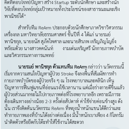
คิดที่ตอบโจทย์ปัญหา สร้าง Startup ระดับนักศึกษา และสร้างนัก
วิจัยที่ตอบโจทย์กลุ่มเป้าหมายทั้งประโยชน์ของสาธารณะและเชิง
พาณิชย์ได้”
สำหรับทีม ReArm ประกอบด้วยนักศึกษาภาควิชาวิศวกรรม
เครื่องกล มหาวิทยาลัยธรรมศาสตร์ ชั้นปีที่ 4 ได้แก่ นายรมย์
พานิชกุล, นายอนัส สุภัคไพศาล และนายสิรภพ เจริญภิญโญยิ่ง
พร้อมด้วย นางสาวคคนันท์ งามเด่นเจริญศรี นักกายภาพบำบัด
และวิศวกรรมทางการแพทย์
นายรมย์ พานิชกุล ตัวแทนทีม ReArm
กล่าวว่า นวัตกรรมนี้
เริ่มจากความสนใจปัญหาผู้ป่วย Stroke จึงลงพื้นที่สัมผัสการทำ
กายภาพบำบัดของผู้ป่วยจริง ๆ ณ โรงพยาบาลและคลินิก เห็น
ปัญหาการฟื้นฟูแขนที่อ่อนแรงใช้เวลานาน แต่เมื่อร่างกายดีขึ้นแล้ว
ผู้ป่วยส่วนมากจะไม่ไปกายภาพต่อที่โรงพยาบาลอีก เพราะมีภาระ
ต้องเดินทางอย่างน้อย 2-3 ครั้งต่อสัปดาห์ ค่าใช้จ่ายค่อนข้างสูง ดัง
นั้น เราจึงคิดค้นนวัตกรรม ReArm ที่พยุงน้ำหนักแขนได้ดีกว่าและ
ทำกายภาพเองที่บ้านได้อย่างต่อเนื่อง มีน้ำหนักเบาเพียง 4 กิโลกรัม
นำติดตัวหรือยึดกับโต๊ะทำให้ใช้งานได้สะดวก