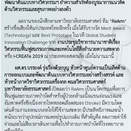
พัฒนาต้นแบบทางวิศวกรรมฯ ย้ำความสำเร็จต้องบูรณาการแนวคิด
ด้านวิศวกรรมและสุขภาพอย่างลงตัว
ผลงานของนักศึกษามหาวิทยาลัยธรรมศาสตร์ ทีม
‘
ReArm’
สร้างชื่อเสียงให้แก่ประเทศไทยอีกครั้ง เมื่อได้รับรางวัล Merit Award
(Technology) และ Best Prototype ในเวที Global Student
Innovation Challenge จาก
งานประชุมวิชาการนานาชาติเรื่อง
วิศวกรรมฟื้นฟูสมรรถภาพและเทคโนโลยีสิ่งอำนวยความสะดวก
หรือ
i-CREATe 2019
ณ ประเทศออสเตรเลีย เมื่อไม่นานมานี้
ผศ.ดร.บรรยงค์ รุ่งเรืองด้วยบุญ หัวหน้าศูนย์ความเป็นเลิศด้าน
การออกแบบและพัฒนาต้นแบบทางวิศวกรรมอย่างสร้างสรรค์ และ
หัวหน้าภาควิชาวิศวกรรมเครื่องกล คณะวิศวกรรมศาสตร์
มหาวิทยาลัยธรรมศาสตร์
เปิดเผยว่า ReArm เป็นนวัตกรรมเพื่อการ
ฟื้นฟูและกายภาพบำบัดสำหรับผู้ป่วยกล้ามเนื้อแขนอ่อนแรงและ
อัมพาตครึ่งซีกเนื่องจากโรคหลอดเลือดสมอง (Stroke) มีความโดด
เด่นด้านงานออกแบบกลไกให้ใช้งานสะดวก มีประสิทธิภาพและน้ำ
หนักเบากว่าอุปกรณ์การแพทย์รูปแบบเดิม ที่สำคัญคือ ลดภาระค่าใช้
จ่ายและไม่เสียเวลาเดินทางเพื่อไปทำกายภาพบำบัดที่โรงพยาบาล
หรือคลินิก