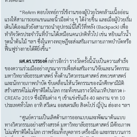
“ReArm ตอบโจทย์การใช้งานของผู้ป่วยโรคกล้ามเนื้ออ่อน
แรงให้สามารถยกแขนและนิ้วมือต่าง ๆ ได้ง่ายขึ้น และเมื่อผู้ป่วยเริ่ม
เดินได้เองแล้วยังสามารถนำอุปกรณ์นี้ใส่ไว้ที่หลัง (Backpack) เพื่อ
ทำกิจวัตรประจำวันที่บ้านได้เหมือนคนปกติทั่วไป เช่น หยิบแก้วน้ำ
รดน้ำต้นไม้ ฯลฯ ซึ่งในทางทฤษฎีจะส่งเสริมงานกายภาพบำบัดหรือ
ฟื้นฟูร่างกายได้ดียิ่งขึ้น”
ผศ.ดร.บรรยงค์
กล่าวอีกว่า รางวัลครั้งนี้นับเป็นความสำเร็จ
ของความร่วมมืออย่างบูรณาการเพื่อส่งเสริมงานวิจัยและนวัตกรรม
มหาวิทยาลัยธรรมศาสตร์ ทั้งด้านวิศวกรรมศาสตร์ สหเวชศาสตร์
และนักกายภาพบำบัด ขับเคลื่อนให้นวัตกรรมของนักศึกษามีมิติ
สร้างสรรค์ไม่แพ้ชาติใดในโลก กระทั่งชนะรางวัลในเวทีประกวด i-
CREATe 2019 ซึ่งมีทีมต่าง ๆ เข้าแข่งขันถึง 40 ผลงาน จาก 10
ประเทศทั่วโลก อาทิ สวีเดน ออสเตรเลีย สิงคโปร์ ญี่ปุ่น ฮ่องกง ฯลฯ
“ศูนย์ความเป็นเลิศด้านการออกแบบและพัฒนาต้นแบบ
ทางวิศวกรรมอย่างสร้างสรรค์ มหาวิทยาลัยธรรมศาสตร์ มีศักยภาพ
ไม่แพ้ชาติใดในโลก เราพร้อมทั้งบุคลากร เครื่องมือ และกระบวนการ