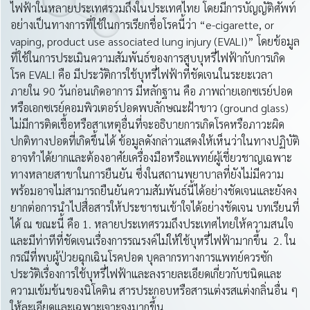
ไฟฟ้าในหลายประเทศรวมถึงในประเทศไทย โดยมีการบัญญัติศัพท์
อย่างเป็นทางการที่ใช้ในการเรียกชื่อโรคนี้ว่า “e-cigarette, or
vaping, product use associated lung injury (EVALI)” โดยข้อมูล
ที่ใช้ในการประเมินความสัมพันธ์ของการสูบบุหรี่ไฟฟ้ากับการเกิด
โรค EVALI คือ มีประวัติการใช้บุหรี่ไฟฟ้าที่ชัดเจนในระยะเวลา
ภายใน 90 วันก่อนเกิดอาการ มีหลักฐาน คือ ภาพถ่ายเอกซเรย์ปอด
หรือเอกซเรย์คอมพิวเตอร์ปอดพบลักษณะฝ้าขาว (ground glass)
ไม่มีการติดเชื้อหรือสาเหตุอื่นที่จะอธิบายการเกิดโรคหรือภาวะผิด
ปกติทางปอดที่เกิดขึ้นได้ ข้อมูลดังกล่าวแสดงให้เห็นว่าในทางปฏิบัติ
อาจทำได้ยากและต้องอาศัยเครื่องมือหรือแพทย์ผู้เชี่ยวชาญเฉพาะ
ทางหลายสาขาในการยืนยัน ซึ่งในสถานพยาบาลที่ยังไม่มีความ
พร้อมอาจไม่สามารถยืนยันความสัมพันธ์นี้ได้อย่างชัดเจนและยังคง
ยากต่อการนำไปสื่อสารให้ประชาชนเข้าใจได้อย่างชัดเจน บทเรียนที่
ได้ ณ ขณะนี้ คือ 1. หลายประเทศรวมถึงประเทศไทยให้ความสนใจ
และมีท่าทีที่ชัดเจนเรื่องการรณรงค์ไม่ให้ใช้บุหรี่ไฟฟ้ามากขึ้น 2. ใน
กรณีที่พบผู้ป่วยฉุกเฉินโรคปอด บุคลากรทางการแพทย์ควรซัก
ประวัติเรื่องการใช้บุหรี่ไฟฟ้าและลงรายละเอียดเกี่ยวกับชนิดและ
ความเข้มข้นของนิโคติน สารประกอบหรือสารแต่งรสแต่งกลิ่นอื่น ๆ
ให้ละเอียดและเฉพาะเจาะจงมากขึ้น