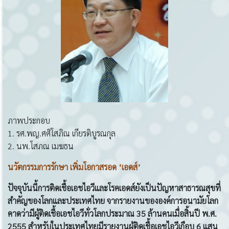
ภาพประกอบ
1. รศ.พญ.ศศิโสภิณ เกียรติบูรณกุล
2. นพ.โสภณ เมฆธน
นวัตกรรมการรักษา
เพิ่มโอกาสรอด ‘เอดส์’
ปัจจุบันนี้การติดเชื้อเอชไอวีและโรคเอดส์ยังเป็นปัญหาสาธารณสุขที่
สำคัญของโลกและประเทศไทย จากรายงานขององค์การอนามัยโลก
คาดว่ามีผู้ติดเชื้อเอชไอวีทั่วโลกประมาณ
35
ล้านคนเมื่อสิ้นปี พ
.
ศ
.
2555
สำหรับในประเทศไทยมีรายงานผู้ติดเชื้อเอชไอวีเกือบ
6
แสน