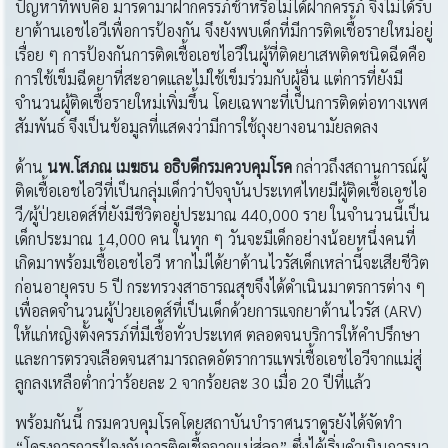
ปัญหาที่พบคือ มารดามาฝากครรภ์ช้าหรือไม่ได้ฝากครรภ์ จึงไม่ได้รับ
ยาต้านเอชไอวีเพื่อการป้องกัน จึงยังพบเด็กที่มีการติดเชื้อรายใหม่อยู่
เรื่อย ๆ การป้องกันการติดเชื้อเอชไอวีในผู้ที่ติดยาเสพติดชนิดฉีดคือ
การใช้เข็มฉีดยาที่สะอาดและไม่ใช้เข็มร่วมกับผู้อื่น แต่การที่ยังมี
จำนวนผู้ติดเชื้อรายใหม่เพิ่มขึ้น โดยเฉพาะที่เป็นการติดต่อทางเพศ
สัมพันธ์ จึงเป็นข้อมูลที่แสดงว่ามีการใช้ถุงยางอนามัยลดลง
ด้าน
นพ
.
โสภณ เมฆธน อธิบดีกรมควบคุมโรค
กล่าวถึงสถานการณ์ผู้
ติดเชื้อเอชไอวีที่เป็นกลุ่มเด็กว่าปัจจุบันประเทศไทยมีผู้ติดเชื้อเอชไอ
วี/ผู้ป่วยเอดส์ที่ยังมีชีวิตอยู่ประมาณ 440,000 ราย ในจำนวนนี้เป็น
เด็กประมาณ 14,000 คน ในทุก ๆ วันจะมีเด็กอย่างน้อยหนึ่งคนที่
เกิดมาพร้อมเชื้อเอชไอวี หากไม่ได้ยาต้านไวรัสเด็กเหล่านี้จะเสียชีวิต
ก่อนอายุครบ 5 ปี กระทรวงสาธารณสุขจึงได้ดำเนินมาตรการต่าง ๆ
เพื่อลดจำนวนผู้ป่วยเอดส์ที่เป็นเด็กด้วยการแจกยาต้านไวรัส (ARV)
ให้แก่หญิงตั้งครรภ์ที่มีเชื้อทั่วประเทศ ตลอดจนบริการให้คำปรึกษา
และการตรวจเลือดจนสามารถลดอัตราการแพร่เชื้อเอชไอวีจากแม่สู่
ลูกลงเหลือต่ำกว่าร้อยละ 2 จากร้อยละ 30 เมื่อ 20 ปีที่แล้ว
พร้อมกันนี้ กรมควบคุมโรคโดยสถาบันบำราศนราดูรยังได้จัดทำ
“โครงการการป้องกันการติดเชื้อจากแม่สู่ลูก” ซึ่งได้เริ่มดำเนินการมา