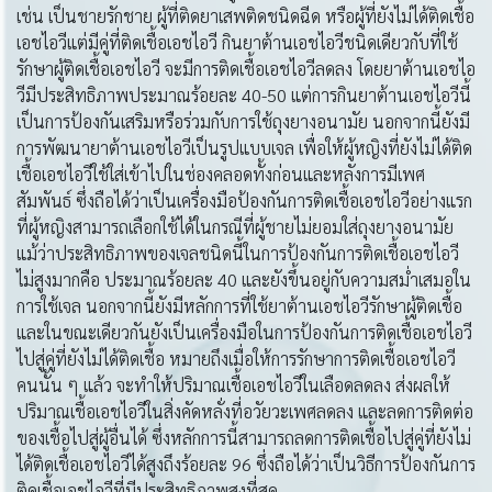
เช่น เป็นชายรักชาย ผู้ที่ติดยาเสพติดชนิดฉีด หรือผู้ที่ยังไม่ได้ติดเชื้อ
เอชไอวีแต่มีคู่ที่ติดเชื้อเอชไอวี กินยาต้านเอชไอวีชนิดเดียวกับที่ใช้
รักษาผู้ติดเชื้อเอชไอวี จะมีการติดเชื้อเอชไอวีลดลง โดยยาต้านเอชไอ
วีมีประสิทธิภาพประมาณร้อยละ 40-50 แต่การกินยาต้านเอชไอวีนี้
เป็นการป้องกันเสริมหรือร่วมกับการใช้ถุงยางอนามัย นอกจากนี้ยังมี
การพัฒนายาต้านเอชไอวีเป็นรูปแบบเจล เพื่อให้ผู้หญิงที่ยังไม่ได้ติด
เชื้อเอชไอวีใช้ใส่เข้าไปในช่องคลอดทั้งก่อนและหลังการมีเพศ
สัมพันธ์ ซึ่งถือได้ว่าเป็นเครื่องมือป้องกันการติดเชื้อเอชไอวีอย่างแรก
ที่ผู้หญิงสามารถเลือกใช้ได้ในกรณีที่ผู้ชายไม่ยอมใส่ถุงยางอนามัย
แม้ว่าประสิทธิภาพของเจลชนิดนี้ในการป้องกันการติดเชื้อเอชไอวี
ไม่สูงมากคือ ประมาณร้อยละ 40 และยังขึ้นอยู่กับความสม่ำเสมอใน
การใช้เจล นอกจากนี้ยังมีหลักการที่ใช้ยาต้านเอชไอวีรักษาผู้ติดเชื้อ
และในขณะเดียวกันยังเป็นเครื่องมือในการป้องกันการติดเชื้อเอชไอวี
ไปสู่คู่ที่ยังไม่ได้ติดเชื้อ หมายถึงเมื่อให้การรักษาการติดเชื้อเอชไอวี
คนนั้น ๆ แล้ว จะทำให้ปริมาณเชื้อเอชไอวีในเลือดลดลง ส่งผลให้
ปริมาณเชื้อเอชไอวีในสิ่งคัดหลั่งที่อวัยวะเพศลดลง และลดการติดต่อ
ของเชื้อไปสู่ผู้อื่นได้ ซึ่งหลักการนี้สามารถลดการติดเชื้อไปสู่คู่ที่ยังไม่
ได้ติดเชื้อเอชไอวีได้สูงถึงร้อยละ 96 ซึ่งถือได้ว่าเป็นวิธีการป้องกันการ
ติดเชื้อเอชไอวีที่มีประสิทธิภาพสูงที่สุด