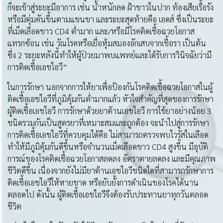
ก็จะเข้าสู่ระยะมีอาการ เช่น น้ำหนักลด ฝ้าขาวในปาก ท้องเสียเรื้อรัง
หรือมีตุ่มคันขึ้นตามแขนขา และระยะสุดท้ายคือ เอดส์ ซึ่งเป็นระยะ
ที่เม็ดเลือดขาว CD4 ต่ำมาก และ/หรือมีโรคติดเชื้อฉวยโอกาส
แทรกซ้อน เช่น วัณโรคหรือเยื่อหุ้มสมองอักเสบจากเชื้อรา เป็นต้น
ซึ่ง 2 ระยะหลังนี้ทำให้ผู้ป่วยมาพบแพทย์และได้รับการวินิจฉัยว่ามี
การติดเชื้อเอชไอวี”
ในการรักษา นอกจากการให้ยาเพื่อป้องกันโรคติดเชื้อฉวยโอกาสในผู้
ติดเชื้อเอชไอวีที่ภูมิคุ้มกันต่ำมากแล้ว หัวใจสำคัญที่สุดของการรักษา
ผู้ติดเชื้อเอชไอวี การรักษาด้วยยาต้านเอชไอวี การใช้ยาอย่างน้อย 3
ชนิดรวมกันเป็นสูตรยาที่เหมาะสมและถูกต้อง จะนำไปสู่การรักษา
การติดเชื้อเอชไอวีที่ควบคุมได้คือ ไม่สามารถตรวจพบไวรัสในเลือด
ทำให้มีภูมิคุ้มกันดีขึ้นหรือจำนวนเม็ดเลือดขาว CD4 สูงขึ้น มีอุบัติ
การณ์ของโรคติดเชื้อฉวยโอกาสลดลง อัตราตายลดลง และมีคุณภาพ
ชีวิตดีขึ้น เนื่องจากยังไม่มียาต้านเอชไอวีชนิดใดที่สามารถรักษาการ
ติดเชื้อเอชไอวีให้หายขาด หรือยับยั้งการดำเนินของโรคได้นาน
ตลอดไป ดังนั้น ผู้ติดเชื้อเอชไอวีจึงต้องรับประทานยาทุกวันตลอด
ชีวิต