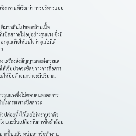
งเชิงกรานที่เรียกว่า การบริหารแบบ
ี่มากเกินไปของกล้ามเนื้อ
ัสสาวะไม่อยู่อย่างรุนแรง ซึ่งมี
คุณเพื่อให้แน่ใจว่าคุณไม่ได้
าว
่าง เครื่องส่งสัญญาณจะส่งกระแส
ให้เจ็บปวดจะขัดขวางการสื่อสาร
าณให้บีบตัวจนกว่าจะมีปริมาณ
าการรุนแรงซึ่งไม่ตอบสนองต่อการ
บีบในกระเพาะปัสสาวะ
แล้วปล่อยทิ้งไว้โดยไม่ทราบว่าตัว
นใจ และสิ้นเปลืองกับการซื้อผ้าอ้อม
บมากขึ้นแล้ว หนุ่มสาววัยทำงาน