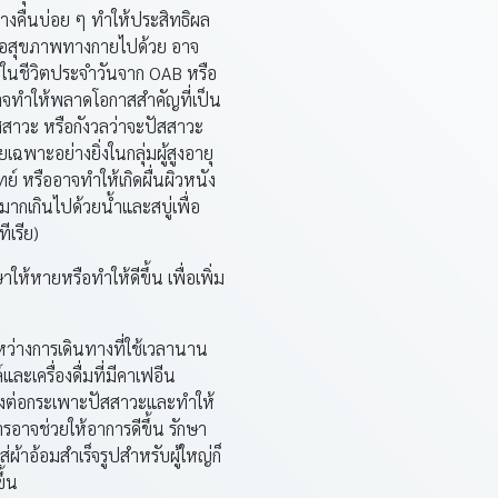
างคืนบ่อย ๆ ทำให้ประสิทธิผล
่อสุขภาพทางกายไปด้วย อาจ
วายในชีวิตประจำวันจาก OAB หรือ
อาจทำให้พลาดโอกาสสำคัญที่เป็น
ปัสสาวะ หรือกังวลว่าจะปัสสาวะ
เฉพาะอย่างยิ่งในกลุ่มผู้สูงอายุ
์ หรืออาจทำให้เกิดผื่นผิวหนัง
มากเกินไปด้วยน้ำและสบู่เพื่อ
ีเรีย)
ให้หายหรือทำให้ดีขึ้น เพื่อเพิ่ม
ระหว่างการเดินทางที่ใช้เวลานาน
ละเครื่องดื่มที่มีคาเฟอีน
องต่อกระเพาะปัสสาวะและทำให้
อาจช่วยให้อาการดีขึ้น รักษา
้าอ้อมสำเร็จรูปสำหรับผู้ใหญ่ก็
ึ้น