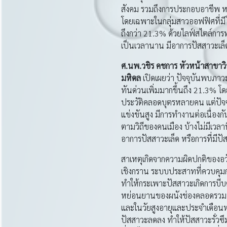
สังคม รวมถึงการประกอบอาชีพ หาก
โดยเฉพาะในกลุ่มสาวออฟฟิศที่มีโ
ถึงกว่า 21.3% ด้วยไลฟ์สไตล์การทำ
เป็นเวลานาน มีอาการปัสสาวะเล็ด 
ศ
.นพ.วชิร คชการ หัวหน้าสาขา
มหิดล
เปิดเผยว่า ปัจจุบันพบภาวะ
ทันด่วนเพิ่มมากขึ้นถึง 21.3% โดย
ประวัติคลอดบุตรหลายคน แต่ปัจจุ
แข่งขันสูง มีการทำงานต่อเนื่
ตามวิถีของคนเมือง บ้างไม่มีเวล
อาการปัสสาวะเล็ด หรือการที่มีปัส
สาเหตุเกิดจากความผิดปกติของอวั
เชิงกราน ระบบประสาทที่ควบคุมกา
ทำให้กระเพาะปัสสาวะเกิดการบีบต
หย่อนยานของผนังช่องคลอดรวมทั
และในวัยสูงอายุและประจำเดือนห
ปัสสาวะลดลง ทำให้ปัสสาวะรั่วซึ