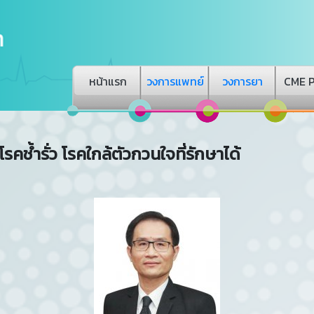
หน้าแรก
วงการแพทย์
วงการยา
CME 
คช้ำรั่ว โรคใกล้ตัวกวนใจที่รักษาได้