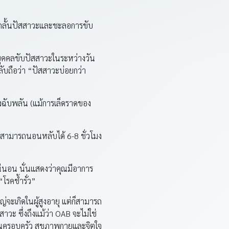
กลั้นปัสสาวะและชะลอการขับ
บุคคลขับปัสสาวะในระหว่างวัน
ลับถือว่า “ปัสสาวะบ่อยกว่า
างฉับพลัน (แม้การเล็ดราดของ
ญ่สามารถนอนหลับได้ 6-8 ชั่วโมง
นอน นั่นแสดงว่าคุณมีอาการ
โรคช้ำรั่ว”
่จะเกิดในผู้สูงอายุ แต่ก็สามารถ
วะ ซึ่งถึงแม้ว่า OAB จะไม่ใช่
คนในครอบครัว สุขภาพกายและจิตใจ