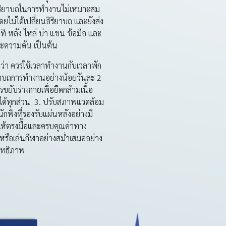
ีอิริยาบถในการทำงานไม่เหมาะสม
ไม่ได้เปลี่ยนอิริยาบถ และยังส่ง
ทิ หลัง ไหล่ บ่า แขน ข้อมือ และ
ะความดัน เป็นต้น
ยว่า ควรใช้เวลาทำงานกับเวลาพัก
าบถการทำงานอย่างน้อยวันละ 2
ขยับร่างกายเพื่อยืดกล้ามเนื้อ
อได้ทุกส่วน 3. ปรับสภาพแวดล้อม
ักพิงที่รองรับแผ่นหลังอย่างมี
ให้ตรงมื้อและครบคุณค่าทาง
ยหรือเล่นกีฬาอย่างสม่ำเสมออย่าง
สิทธิภาพ