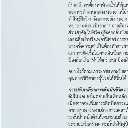
กังวลกับการต้องหาห้องน้ำให้ท
ของการทำงานลดลง นอกจากนี้ยัง
ทำให้รู้สึกวิตกกังวล กระอักกระอ
พยายามซ่อนเร้นอาการ อาจต้องหลบ
ส่วนสำคัญในชีวิต ผู้ที่เคยกลั้นป
เลอะเสื้อผ้าหรือเฟอร์นิเจอร์ การ
บางครั้งความจำเป็นต้องทำการผ่า
และการติดเชื้อในทางเดินปัสสาวะเ
ป้องกันกลิ่น (ทำให้เกราะปกป้องผ
อย่างไรก็ตาม ภาวะกระเพาะปัสสาวะบ
คุณภาพชีวิตของผู้ป่วยให้ดีขึ้นได้ 
การปรับเปลี่ยนการดำเนินชีวิต
คว
ดื่มให้น้อยลงในตอนเย็นเพื่อหลีกเ
เนื่องจากจะเพิ่มการผลิตปัสสา
อาการของ OAB แย่ลง การลดสารให
ระดับน้ำหนักตัวให้เหมาะสมด้วยก
จะช่วยเสริมสร้างความมั่นใจให้ผู้ป่