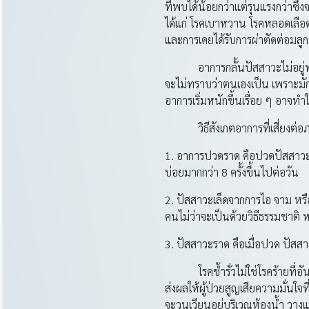
ที่พบได้น้อยกว่าแต่รุนแรงกว่
ได้แก่ โรคเบาหวาน โรคหลอดเลือ
และการเคยได้รับการผ่าตัดต่อมลู
อาการกลั้นปัสสาวะไม่อยู่พบได้ใ
จะไม่ทราบว่าตนเองเป็น เพราะมักจ
อาการเริ่มหนักขึ้นเรื่อย ๆ อาจท
วิธีสังเกตอาการที่เสี่ยงต่อภา
1. อาการปวดราด คือปวดปัสสาวะร
บ่อยมากกว่า 8 ครั้งขึ้นไปต่อวัน
2. ปัสสาวะเล็ดจากการไอ จาม หรือ
คนไม่ว่าจะเป็นด้วยวิธีธรรมชาติ 
3. ปัสสาวะราด คือเมื่อปวด ปัสส
โรคช้ำรั่วไม่ใช่โรคร้ายที่อันต
ส่งผลให้ผู้ป่วยสูญเสียความมั่นใจ
จะวนเวียนอยู่บริเวณห้องน้ำ วางแ