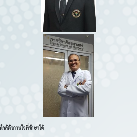
ใกล้ตัวกวนใจที่รักษาได้