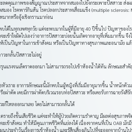
าซึ่งจะลดคุณภาพของสัญญาณประสาทจากสมองไปยังกระเพาะปัสสาวะ ส่งผล
ดสมอง โรคพาร์กินสัน โรคปลอกประสาทเสื่อมแข็ง (multiple sclerosis:
กหมากหรืออุ้งเชิงกรานมาก่อน
นทุกเพศทุกวัย แต่จะพบมากในผู้ที่มีอายุ 40 ปีขึ้นไป ปัญหาของโรคนี้ค
ะเข้าใจผิดไปเองว่าอาการปัสสาวะบ่อยนั้นเกิดจากอายุที่เพิ่มมากขึ้น จึ
ำให้เป็นปัญหาในการเข้าสังคม หรือเป็นปัญหาทางสุขภาพและอนามัย แล้วจะรู
วะกลั้นปัสสาวะไม่อยู่
ุนแรงจนเล็ดราดออกมา ไม่สามารถรอไปเข้าห้องน้ำได้ทัน ลักษณะสำคัญข
หัวเราะ อาการลักษณะนี้มักพบในผู้หญิงที่เริ่มมีอายุมากขึ้น น้ำหนักต
หรือผ่าตัด เคยมีการผ่าตัดบริเวณรอบท่อปัสสาวะ หรือเคยรับการฉายรังสีร
าวะก็ไหลออกมาเลย โดยไม่สามารถกลั้นได้
รายถึงขั้นเสียชีวิต แต่จะทำให้ผู้ป่วยเกิดความรำคาญ มีผลต่อสุขภาพจ
ที่จะเข้าสังคม ทำให้มีคุณภาพชีวิตที่แย่ลงได้ เนื่องจากคนที่เป็น OAB มัก
ผนประจำวันเรื่องการเข้าห้องน้ำ และรู้สึกเสี่ยงเกินไปที่จะออกจากบ้าน